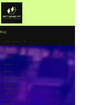
Blog
beter gamen
All Posts
esports
gamen
gamers
beter gamen
personal
training voor
esporters
branchevereniging
esports