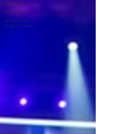
Nederland
pro gamers
gevolgen van
langdurig zitten