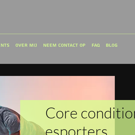
ents
Over mij
Neem contact op
FAQ
Blog
Core conditio
esporters