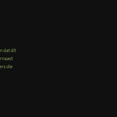
 dat dit
arnaast
ers die