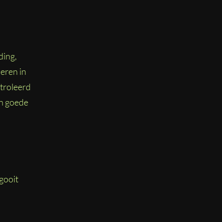
ding,
ieren in
ntroleerd
en goede
 gooit