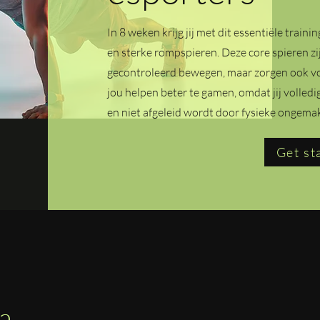
In 8 weken krijg jij met dit essentiële trai
en sterke rompspieren. Deze core spieren zij
gecontroleerd bewegen, maar zorgen ook vo
jou helpen beter te gamen, omdat jij volledi
en niet afgeleid wordt door fysieke ongema
Get st
a